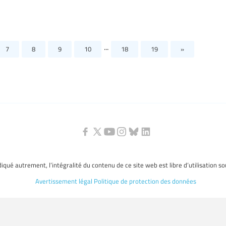
...
7
8
9
10
18
19
»
ndiqué autrement, l’intégralité du contenu de ce site web est libre d’utilisation s
Avertissement légal
Politique de protection des données