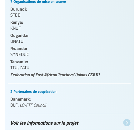
7 Organisations de mise en œuvre
Burundi:
STEB
Kenya:
KNUT
Ouganda:
UNATU
Rwanda:
SYNEDUC
Tanzanie:
TTU
,
ZATU
Federation of East African Teachers’ Unions
FEATU
2 Partenaires de coopération
Danemark:
DLF
,
LO-FTF Council
Voir les informations sur le projet