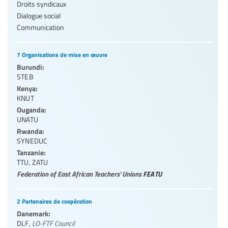
Droits syndicaux
Dialogue social
Communication
7 Organisations de mise en œuvre
Burundi:
STEB
Kenya:
KNUT
Ouganda:
UNATU
Rwanda:
SYNEDUC
Tanzanie:
TTU
,
ZATU
Federation of East African Teachers’ Unions
FEATU
2 Partenaires de coopération
Danemark:
DLF
,
LO-FTF Council