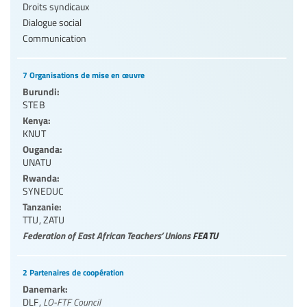
Droits syndicaux
Dialogue social
Communication
7 Organisations de mise en œuvre
Burundi:
STEB
Kenya:
KNUT
Ouganda:
UNATU
Rwanda:
SYNEDUC
Tanzanie:
TTU
,
ZATU
Federation of East African Teachers’ Unions
FEATU
2 Partenaires de coopération
Danemark:
DLF
,
LO-FTF Council