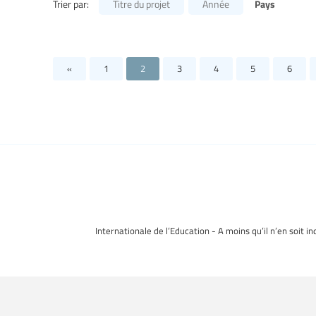
Pays
Trier par:
Titre du projet
Année
«
1
2
3
4
5
6
Internationale de l’Education - A moins qu’il n’en soit i