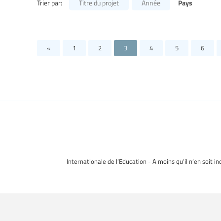
Pays
Trier par:
Titre du projet
Année
«
1
2
3
4
5
6
Internationale de l’Education - A moins qu’il n’en soit i