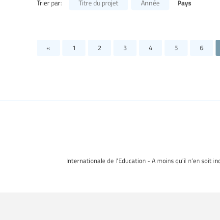
Pays
Trier par:
Titre du projet
Année
«
1
2
3
4
5
6
Internationale de l’Education - A moins qu’il n’en soit i