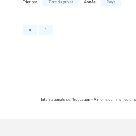
Année
Trier par:
Titre du projet
Pays
«
1
Internationale de l’Education - A moins qu’il n’en soit i