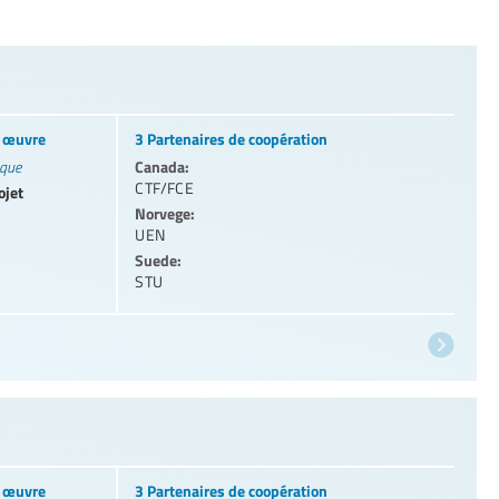
n œuvre
3 Partenaires de coopération
Canada:
ique
CTF/FCE
ojet
Norvege:
UEN
Suede:
STU
n œuvre
3 Partenaires de coopération