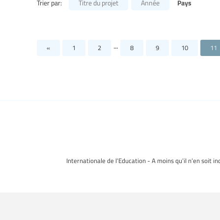
Pays
Trier par:
Titre du projet
Année
...
«
1
2
8
9
10
11
Internationale de l’Education - A moins qu’il n’en soit i