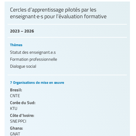
Cercles d’apprentissage pilotés par les
enseignant·e·s pour l’évaluation formative
2023 – 2026
Thèmes
Statut des enseignant.e.s
Formation professionnelle
Dialogue social
7 Organisations de mise en œuvre
Bresil:
CNTE
Corée du Sud:
KTU
Côte d’Ivoire:
SNEPPCI
Ghana:
GNAT