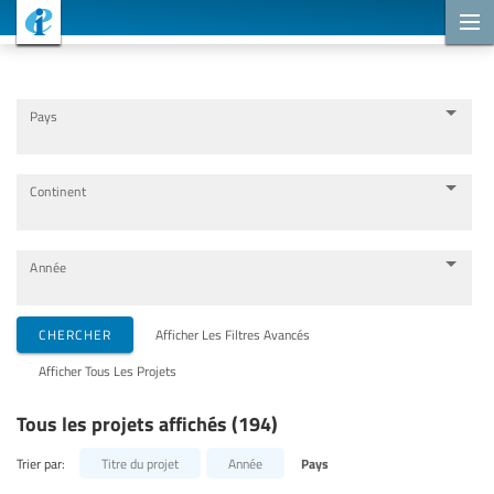
Projets de coopération
Pays
Continent
Année
Organisations de mise en œuvre
CHERCHER
Afficher Les Filtres Avancés
Afficher Tous Les Projets
Partenaires de coopération
Tous les projets affichés (194)
Thèmes
Trier par:
Titre du projet
Année
Pays