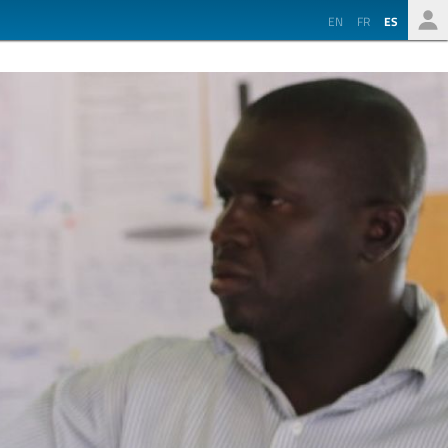
EN
FR
ES