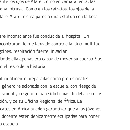
 ante los ojos de Afare. Como en cámara lenta, las
sona intrusa. Como en los retratos, los ojos de la
Afare. Afare misma parecía una estatua con la boca
re inconsciente fue conducida al hospital. Un
encontraran, le fue lanzado contra ella. Una multitud
golpes, respiración fuerte, invadian
onde ella apenas era capaz de mover su cuerpo. Sus
 el resto de la historia.
uficientmente preparadas como profesionales
l género relacionada con la escuela, con riesgo de
ia sexual y de género han sido temas de debate de las
ión, y de su Oficina Regional de África. La
icatos en África pueden garantizar que a las jóvenes
ón docente estén debidamente equipadas para poner
a escuela.