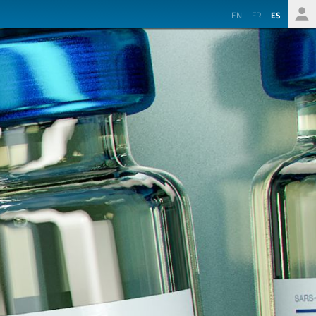
EN
FR
ES