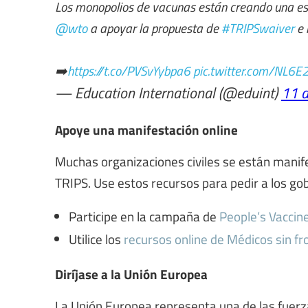
Los monopolios de vacunas están creando una esca
@wto
a apoyar la propuesta de
#TRIPSwaiver
e 
➡️
https://t.co/PVSvYybpa6
pic.twitter.com/NL6E
— Education International (@eduint)
11 
Apoye una manifestación online
Muchas organizaciones civiles se están manif
TRIPS. Use estos recursos para pedir a los go
Participe en la campaña de
People’s Vaccin
Utilice los
recursos online de Médicos sin fr
Diríjase a la Unión Europea
La Unión Europea representa una de las fuerz