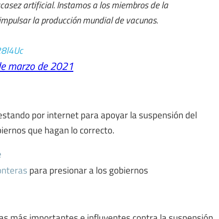
sez artificial. Instamos a los miembros de la
impulsar la producción mundial de vacunas.
28l4Uc
de marzo de 2021
estando por internet para apoyar la suspensión del
biernos que hagan lo correcto.
e
onteras
para presionar a los gobiernos
as más importantes e influyentes contra la suspensión