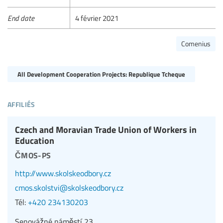
End date
4 février 2021
Comenius
All Development Cooperation Projects: Republique Tcheque
affiliés
Czech and Moravian Trade Union of Workers in
Education
čmos-ps
http://www.skolskeodbory.cz
cmos.skolstvi@skolskeodbory.cz
Tél:
+420 234130203
Senovážné náměstí 23,