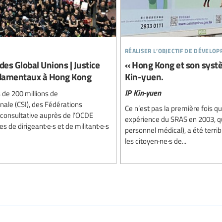
réaliser l’objectif de dévelo
es Global Unions | Justice
« Hong Kong et son systè
ondamentaux à Hong Kong
Kin-yuen.
IP Kin-yuen
 de 200 millions de
onale (CSI), des Fédérations
Ce n’est pas la première fois q
 consultative auprès de l’OCDE
expérience du SRAS en 2003, q
 de dirigeant·e·s et de militant·e·s
personnel médical), a été terrib
les citoyen·ne·s de...