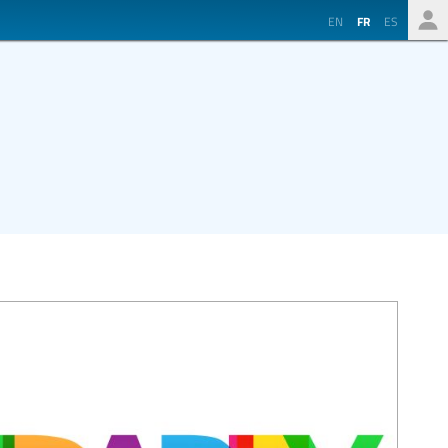
EN
FR
ES