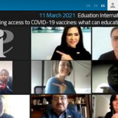
EN
FR
ES