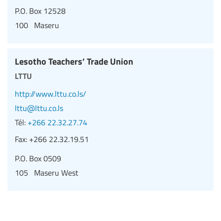
P.O. Box 12528
100 Maseru
Lesotho Teachers’ Trade Union
lttu
http://www.lttu.co.ls/
lttu@lttu.co.ls
Tél:
+266 22.32.27.74
Fax:
+266 22.32.19.51
P.O. Box 0509
105 Maseru West