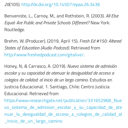
26
(105).
http://dx.doi.org/10.14507/epaa.26.3436
Benveniste, L., Carnoy, M., and Rothstein, R. (2003).
All Else
Equal: Are Public and Private Schools Different?
New York:
Routledge.
Brehm, W. (Producer). (2019, April 15).
Fresh Ed #150: Altered
States of Education (Audio Podcast)
. Retrieved from
http://www.freshedpodcast.com/gitalive/
.
Honey, N, & Carrasco, A. (2019).
Nuevo sistema de admisión
escolar y su capacidad de atenuar la desigualdad de acceso a
colegios de calidad: al inicio de un largo camino
. Estudios en
Justicia Educacional, 1. Santiago, Chile: Centro Justicia
Educacional. Retrieved from
https://www.researchgate.net/publication/331652968_Nue
vo_sistema_de_admision_escolar_y_su_capacidad_de_ate
nuar_la_desigualdad_de_acceso_a_colegios_de_calidad_al
_inicio_de_un_largo_camino