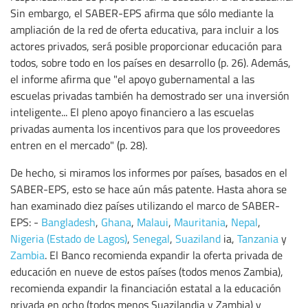
Sin embargo, el SABER-EPS afirma que sólo mediante la
ampliación de la red de oferta educativa, para incluir a los
actores privados, será posible proporcionar educación para
todos, sobre todo en los países en desarrollo (p. 26). Además,
el informe afirma que "el apoyo gubernamental a las
escuelas privadas también ha demostrado ser una inversión
inteligente... El pleno apoyo financiero a las escuelas
privadas aumenta los incentivos para que los proveedores
entren en el mercado" (p. 28).
De hecho, si miramos los informes por países, basados en el
SABER-EPS, esto se hace aún más patente. Hasta ahora se
han examinado diez países utilizando el marco de SABER-
EPS: -
Bangladesh
,
Ghana
,
Malaui
,
Mauritania
,
Nepal
,
Nigeria (Estado de Lagos)
,
Senegal
,
Suaziland
ia,
Tanzania
y
Zambia
. El Banco recomienda expandir la oferta privada de
educación en nueve de estos países (todos menos Zambia),
recomienda expandir la financiación estatal a la educación
privada en ocho (todos menos Suazilandia y Zambia) y