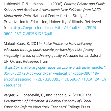
Lubienski, C. & Lubienski, L. (2006).
Charter, Private and Public
Schools and Academic Achievement: New Evidence from NAEP
Mathematic Data
. National Center for the Study of
Privatization in Education, University of Illinois. Retrieved
from
https://nepc.colorado.edu/sites/default/files/EPRU-
0601-137-OWI%5B1%5D.pdf
Malouf Bous, K. (2019).
False Promises: How delivering
education through public-private partnerships risks fueling
inequality instead of achieving quality education for all
. Oxford,
UK: Oxfam. Retrieved from
https://oxfamilibrary.openrepository.com/bitstream/handle/1
0546/620720/bp-world-bank-education-ppps-090419-
en.pdf;jsessionid=F72D7B283393F4DB580A1718CA12A4E4
?sequence=1
Verger, A., Fontdevila, C., and Zancajo, A. (2016).
The
Privatization of Education: A Political Economy of Global
Education Reform
. New York: Teachers’ College Press.