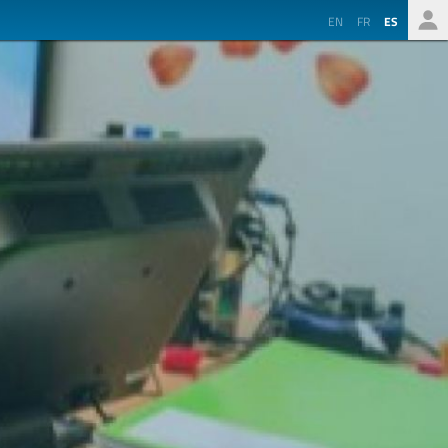
EN
FR
ES