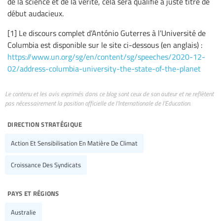
de la science et de la vérité, cela sera qualifié à juste titre de
début audacieux.
[1] Le discours complet d’António Guterres à l’Université de
Columbia est disponible sur le site ci-dessous (en anglais) :
https://www.un.org/sg/en/content/sg/speeches/2020-12-
02/address-columbia-university-the-state-of-the-planet
Le contenu et les avis exprimés dans ce blog sont ceux de son auteur et ne reflètent
pas nécessairement la position officielle de l’Internationale de l’Education.
direction stratégique
Action Et Sensibilisation En Matière De Climat
Croissance Des Syndicats
pays et régions
Australie