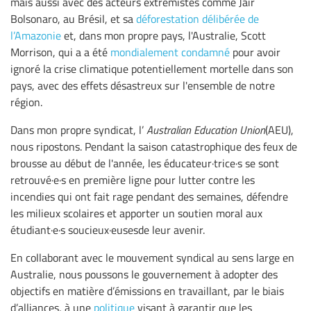
mais aussi avec des acteurs extrémistes comme Jair
Bolsonaro, au Brésil, et sa
déforestation délibérée de
l’Amazonie
et, dans mon propre pays, l'Australie, Scott
Morrison, qui a a été
mondialement condamné
pour avoir
ignoré la crise climatique potentiellement mortelle dans son
pays, avec des effets désastreux sur l'ensemble de notre
région.
Dans mon propre syndicat, l’
Australian Education Union
(AEU),
nous ripostons. Pendant la saison catastrophique des feux de
brousse au début de l'année, les éducateur·trice·s se sont
retrouvé·e·s en première ligne pour lutter contre les
incendies qui ont fait rage pendant des semaines, défendre
les milieux scolaires et apporter un soutien moral aux
étudiant·e·s soucieux·eusesde leur avenir.
En collaborant avec le mouvement syndical au sens large en
Australie, nous poussons le gouvernement à adopter des
objectifs en matière d’émissions en travaillant, par le biais
d’alliances, à une
politique
visant à garantir que les