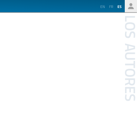
EN
FR
ES