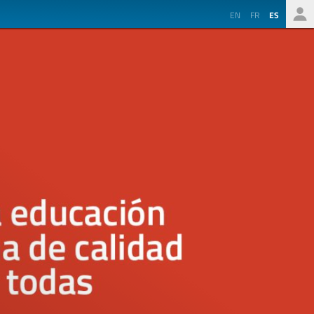
EN
FR
ES