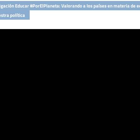
igación Educar #PorElPlaneta: Valorando a los países en materia de e
stra política