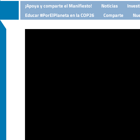
¡Apoya y comparte el Manifiesto!
Noticias
Invest
Educar #PorElPlaneta en la COP26
Comparte
Nue