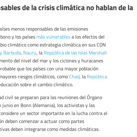
ables de la crisis climática no hablan de la
o
países menos responsables de las emisiones
rbono y los países
más vulnerables
a los efectos del
bio climático como estrategia climática en sus CDN
 y Barbuda
,
Nauru
, la
República de las Islas Marshall
mento del nivel del mar y los ciclones y huracanes
robable que los países con una mayor población
n mayores riesgos climáticos, como
Chad
, la
República
educación sobre el cambio climático.
ad civil se preparan para las reuniones del Órgano
 junio en Bonn (Alemania), los activistas y las
 considere un sector importante en la lucha contra el
ción deben comenzar a actuar como partes
ativas deben integrarse como medidas climáticas.