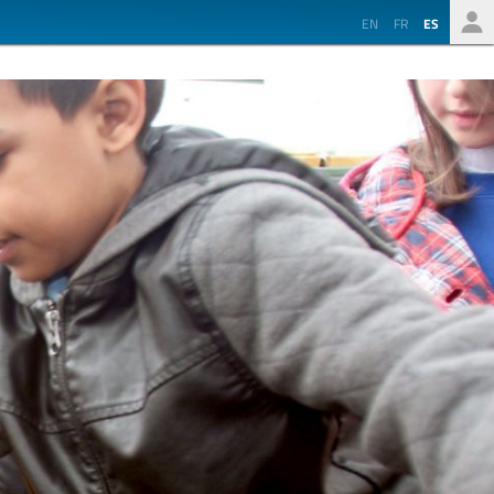
EN
FR
ES