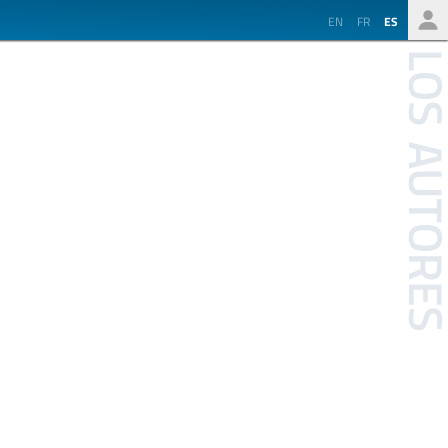
EN
FR
ES