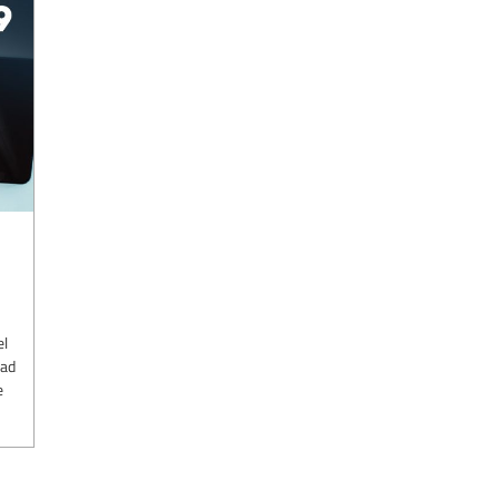
el
dad
e