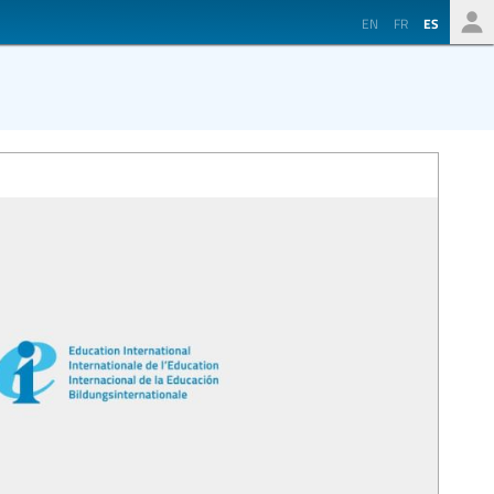
EN
FR
ES