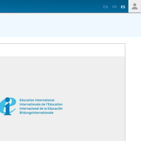
EN
FR
ES