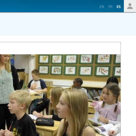
EN
FR
ES