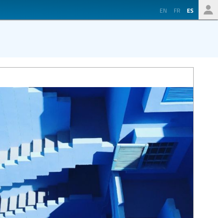
EN
FR
ES