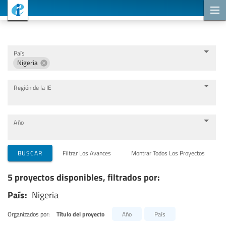
Proyectos de cooperación
País
Nigeria
Región de la IE
Año
Organizaciones que llevan a cabo el proyecto
BUSCAR
Filtrar Los Avances
Montrar Todos Los Proyectos
5 proyectos disponibles, filtrados por:
Socios para la cooperación
País:
Nigeria
Temas
Organizados por:
Título del proyecto
Año
País