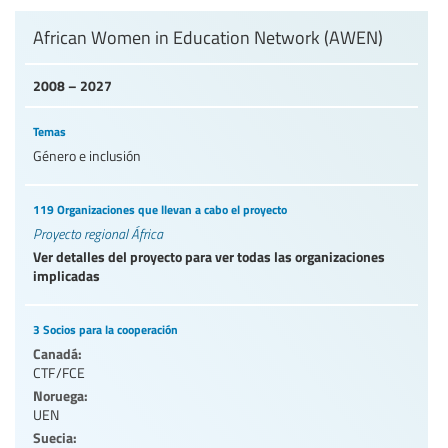
Nivel de Educación/sector de educación
African Women in Education Network (AWEN)
2008 – 2027
Categorías de personal de la educación
Temas
Género e inclusión
119 Organizaciones que llevan a cabo el proyecto
Proyecto regional África
Ver detalles del proyecto para ver todas las organizaciones
implicadas
3 Socios para la cooperación
Canadá:
CTF/FCE
Noruega:
UEN
Suecia: