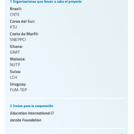
7 Organizaciones que llevan a cabo el proyecto
Brasil:
CNTE
Corea del Sur:
KTU
Costa de Marfil:
SNEPPCI
Ghana:
GNAT
Malasia:
NUTP
Suiza:
LCH
Uruguay:
FUM-TEP
2 Socios para la cooperación
Education International
EI
Jacobs Foundation