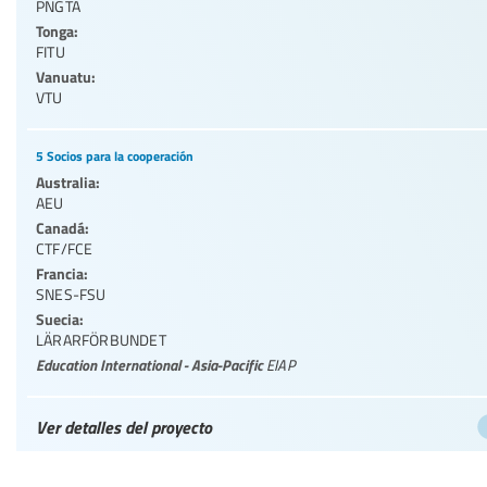
PNGTA
Tonga:
FITU
Vanuatu:
VTU
5 Socios para la cooperación
Australia:
AEU
Canadá:
CTF/FCE
Francia:
SNES-FSU
Suecia:
LÄRARFÖRBUNDET
Education International - Asia-Pacific
EIAP
Ver detalles del proyecto