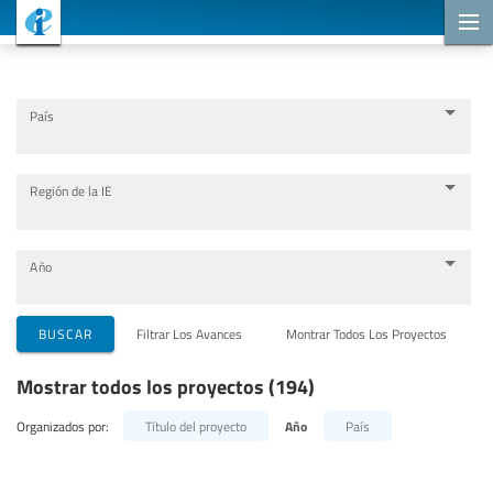
Proyectos de cooperación
País
Región de la IE
Año
Organizaciones que llevan a cabo el proyecto
BUSCAR
Filtrar Los Avances
Montrar Todos Los Proyectos
Mostrar todos los proyectos (194)
Socios para la cooperación
Organizados por:
Título del proyecto
Año
País
Temas