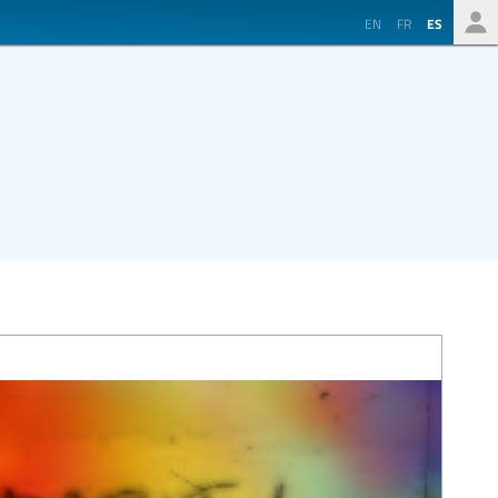
EN
FR
ES