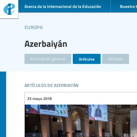
Acerca de la Internacional de la Educación
Nuestro 
europa
Azerbaiyán
Información general
Artículos
Afiliadas
artículos de azerbaiyán
25 mayo 2018