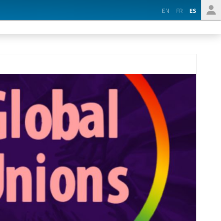
EN
FR
ES