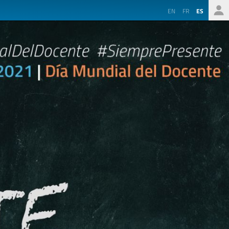
EN
FR
ES