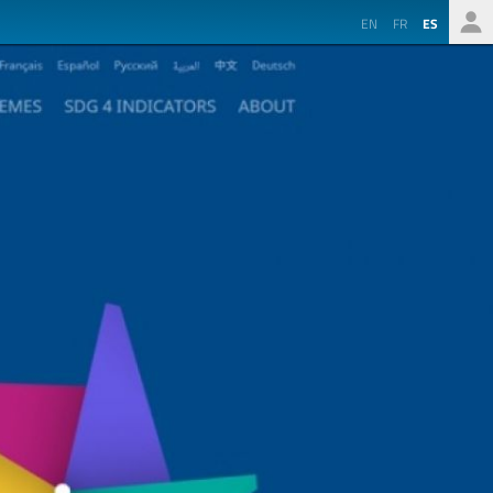
EN
FR
ES