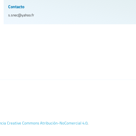
Contacto
s.snec@yahoo.fr
encia Creative Commons Atribución-NoComercial 4.0
.