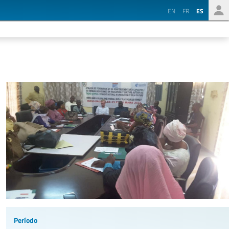
EN
FR
ES
Período