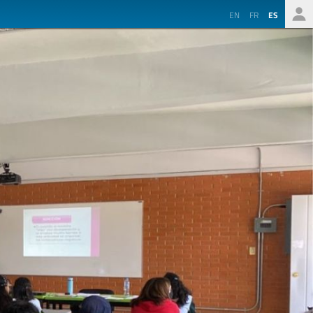
EN
FR
ES