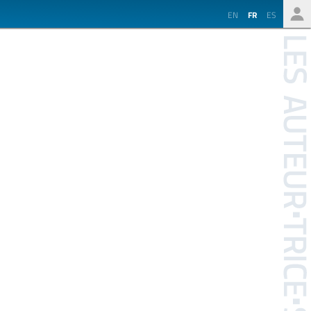
EN
FR
ES