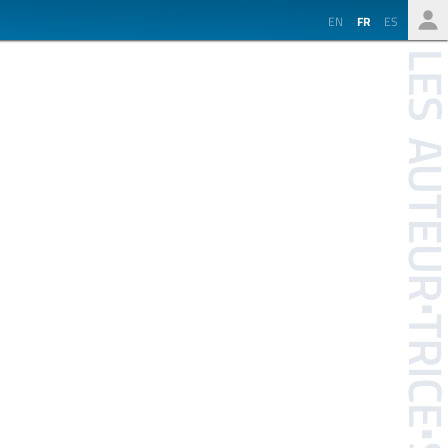
EN
FR
ES