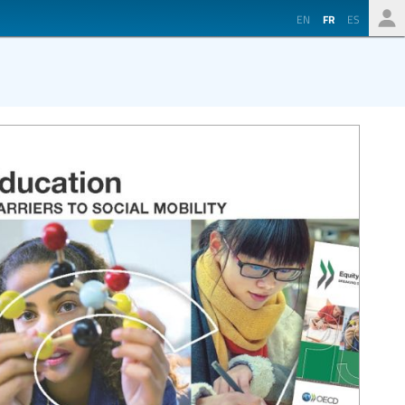
EN
FR
ES