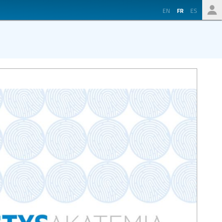
EN
FR
ES