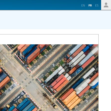
EN
FR
ES