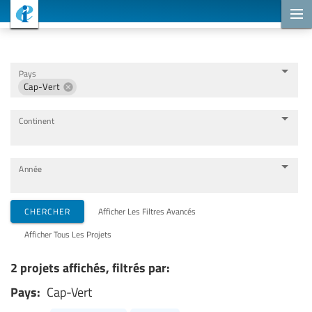
Projets de coopération
Pays
Cap-Vert
Continent
Année
Organisations de mise en œuvre
CHERCHER
Afficher Les Filtres Avancés
Afficher Tous Les Projets
Partenaires de coopération
2 projets affichés, filtrés par:
Pays:
Cap-Vert
Thèmes