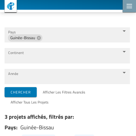
Projets de coopération
Pays
Guinée-Bissau
Continent
Année
Organisations de mise en œuvre
CHERCHER
Afficher Les Filtres Avancés
Afficher Tous Les Projets
Partenaires de coopération
3 projets affichés, filtrés par:
Pays:
Guinée-Bissau
Thèmes