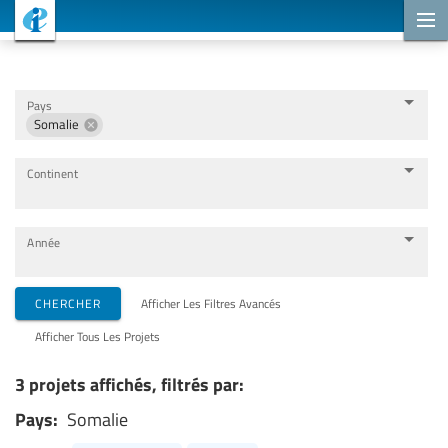
Projets de coopération
Pays
Somalie
Continent
Année
Organisations de mise en œuvre
CHERCHER
Afficher Les Filtres Avancés
Afficher Tous Les Projets
Partenaires de coopération
3 projets affichés, filtrés par:
Pays:
Somalie
Thèmes