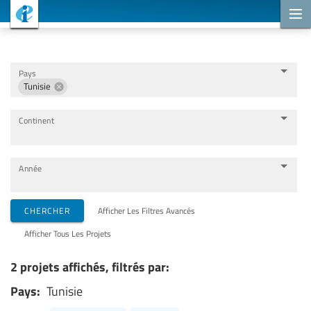
Projets de coopération
Pays
Tunisie
Continent
Année
Organisations de mise en œuvre
CHERCHER
Afficher Les Filtres Avancés
Afficher Tous Les Projets
Partenaires de coopération
2 projets affichés, filtrés par:
Pays:
Tunisie
Thèmes