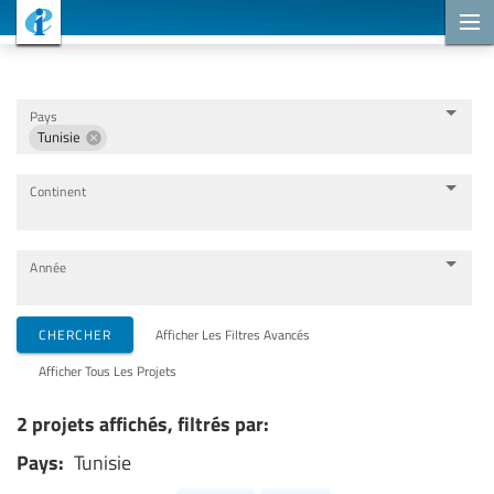
Projets de coopération
Pays
Tunisie
Continent
Année
Organisations de mise en œuvre
CHERCHER
Afficher Les Filtres Avancés
Afficher Tous Les Projets
Partenaires de coopération
2 projets affichés, filtrés par:
Pays:
Tunisie
Thèmes