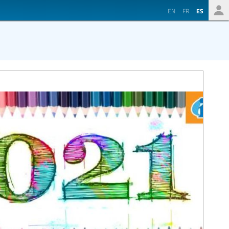
EN
FR
ES