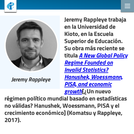
Jeremy Rappleye trabaja
en la Universidad de
Kioto, en la Escuela
Superior de Educación.
Su obra más reciente se
titula
A New Global Policy
Regime Founded on
Invalid Statistics?
Hanushek, Woessmann,
Jeremy Rappleye
PISA, and economic
growth
[¿Un nuevo
régimen político mundial basado en estadísticas
no válidas? Hanushek, Woessmann, PISA y el
crecimiento económico] (Komatsu y Rappleye,
2017).