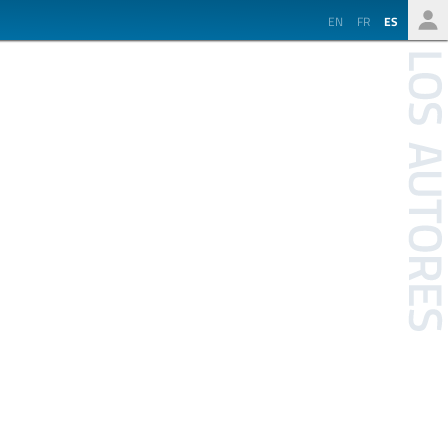
EN
FR
ES