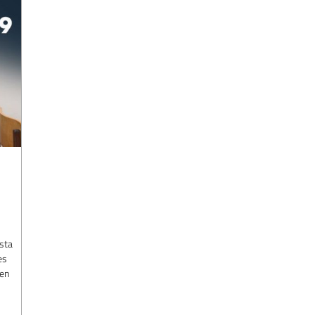
sta
es
 en